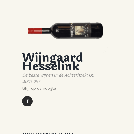
Wijngaard
Hesselink
De beste wijnen in de Achterhoek: 06-
41370287
Blijf op de hoogte.