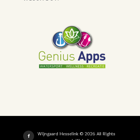
Wijngaard Hesselink © 2026 All Rights