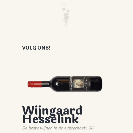
VOLG ONS!
Wijngaard
Hesselink
De beste wijnen in de Achterhoek: 06-