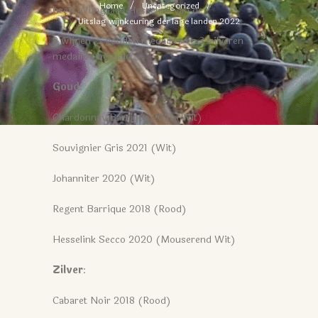
Home
Uncategorized
heeft Wijngaard Hesselink van de
Uitslag wijnkeuring der lage landen 2022
8 wijnen 5 gouden medailles en 3 zilveren
medailles behaald.
Goud
:
Chardonnay Barrique 2021 (Wit)
Souvignier Gris 2021 (Wit)
Johanniter 2020 (Wit)
Regent Barrique 2018 (Rood)
Hesselink Secco 2020 (Mouserend Wit)
Zilver
:
Cabaret Noir 2018 (Rood)