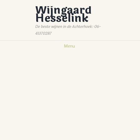
Wijngaard
Hesselink
De beste wijnen in de Achterhoek: 06-
41370287
Menu
CADEAUBONNEN