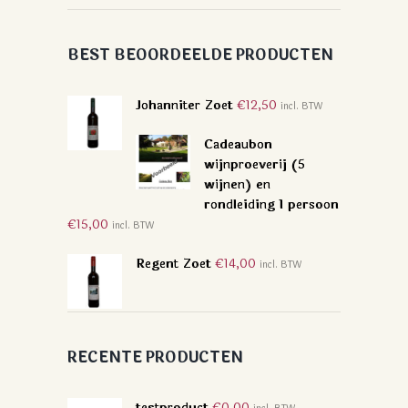
BEST BEOORDEELDE PRODUCTEN
Johanniter Zoet
€
12,50
incl. BTW
Cadeaubon
wijnproeverij (5
wijnen) en
rondleiding 1 persoon
€
15,00
incl. BTW
Regent Zoet
€
14,00
incl. BTW
RECENTE PRODUCTEN
testproduct
€
0,00