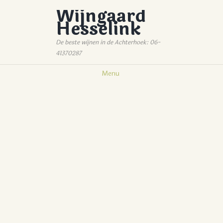
Wijngaard
Hesselink
De beste wijnen in de Achterhoek: 06-
41370287
Menu
ROSÉ WIJN